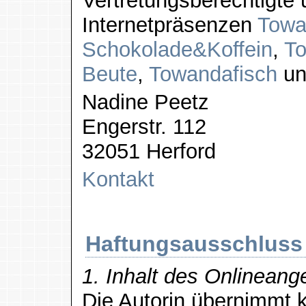
Vertretungsberechtigte u
Internetpräsenzen
Towa
Schokolade&Koffein
,
To
Beute
,
Towandafisch
u
Nadine Peetz
Engerstr. 112
32051 Herford
Kontakt
Haftungsausschluss
1. Inhalt des Onlineang
Die Autorin übernimmt k